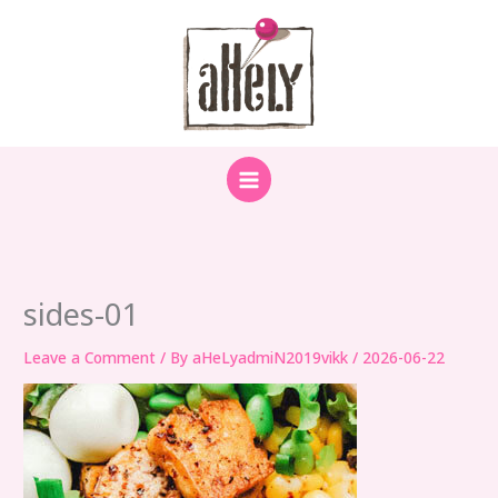
Skip
to
content
sides-01
Leave a Comment
/ By
aHeLyadmiN2019vikk
/
2026-06-22