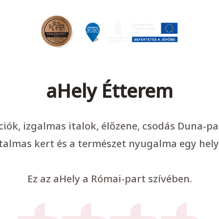
aHely Étterem
ációk, izgalmas italok, élőzene, csodás Duna-p
talmas kert és a természet nyugalma egy hely
Ez az aHely a Római-part szívében.