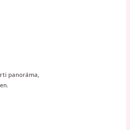
arti panoráma,
en.