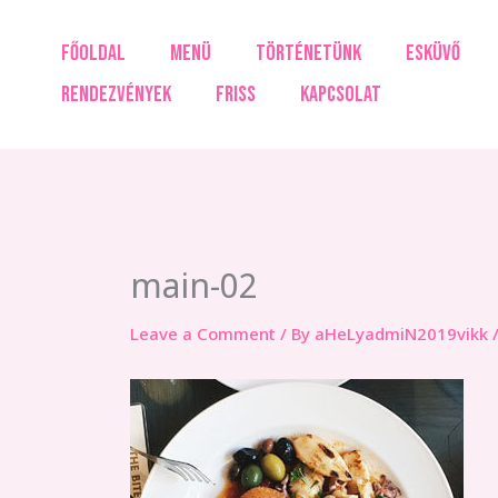
Skip
to
FŐOLDAL
MENÜ
TÖRTÉNETÜNK
ESKÜVŐ
content
RENDEZVÉNYEK
FRISS
KAPCSOLAT
main-02
Leave a Comment
/ By
aHeLyadmiN2019vikk