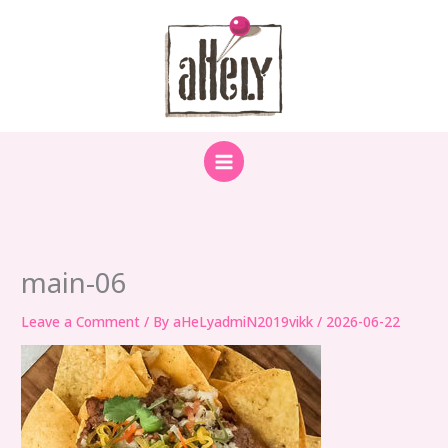
Skip
to
content
main-06
Leave a Comment
/ By
aHeLyadmiN2019vikk
/
2026-06-22