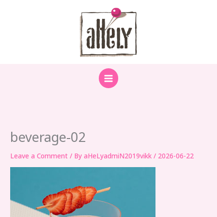
Skip
to
content
beverage-02
Leave a Comment
/ By
aHeLyadmiN2019vikk
/
2026-06-22