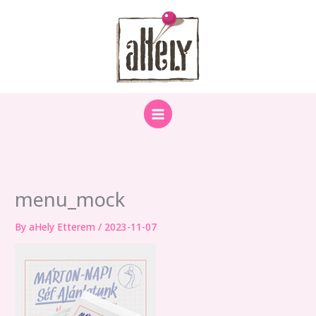
Skip
to
content
menu_mock
By
aHely Etterem
/
2023-11-07