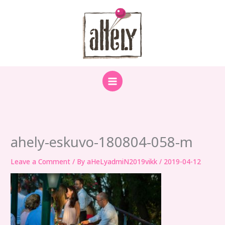
Skip
to
content
ahely-eskuvo-180804-058-m
Leave a Comment
/ By
aHeLyadmiN2019vikk
/
2019-04-12