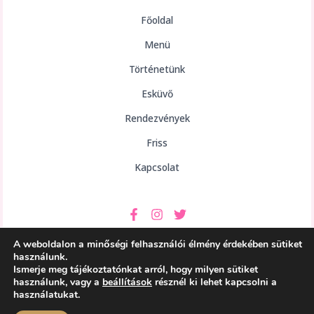
Főoldal
Menü
Történetünk
Esküvő
Rendezvények
Friss
Kapcsolat
A weboldalon a minőségi felhasználói élmény érdekében sütiket
használunk.
Ismerje meg tájékoztatónkat arról, hogy milyen sütiket
használunk, vagy a
beállítások
résznél ki lehet kapcsolni a
Copyright © 2026 aHely Étterem
használatukat.
Powered by aHely Étterem