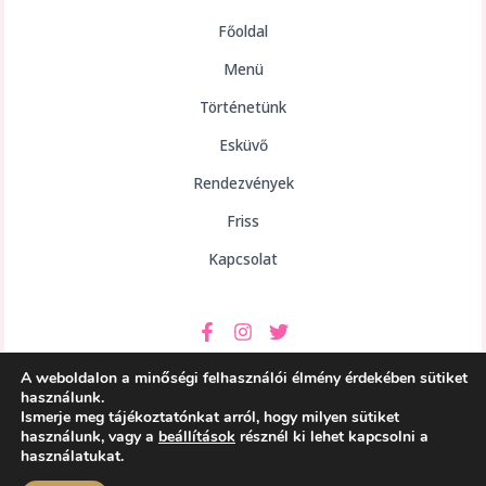
Főoldal
Menü
Történetünk
Esküvő
Rendezvények
Friss
Kapcsolat
A weboldalon a minőségi felhasználói élmény érdekében sütiket
használunk.
Ismerje meg tájékoztatónkat arról, hogy milyen sütiket
használunk, vagy a
beállítások
résznél ki lehet kapcsolni a
Copyright © 2026 aHely Étterem
használatukat.
Powered by aHely Étterem