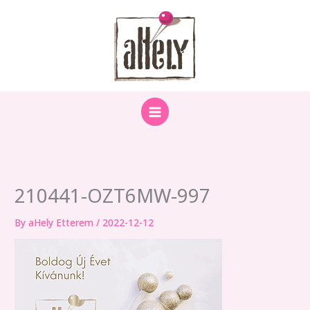
Skip
to
content
210441-OZT6MW-997
By
aHely Etterem
/
2022-12-12