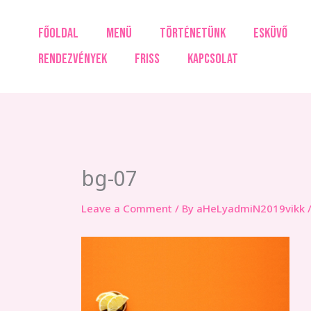
Skip
to
FŐOLDAL
MENÜ
TÖRTÉNETÜNK
ESKÜVŐ
content
RENDEZVÉNYEK
FRISS
KAPCSOLAT
bg-07
Leave a Comment
/ By
aHeLyadmiN2019vikk