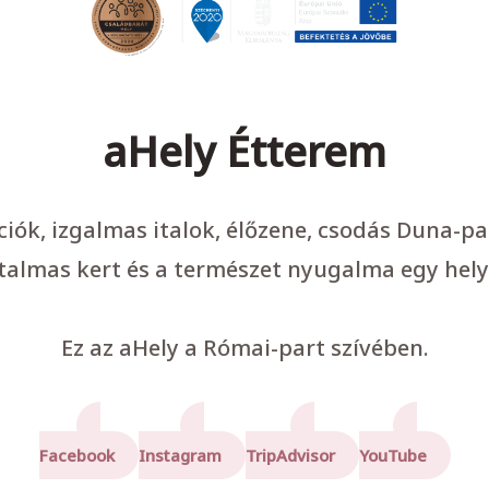
aHely Étterem
ációk, izgalmas italok, élőzene, csodás Duna-p
talmas kert és a természet nyugalma egy hely
Ez az aHely a Római-part szívében.
Facebook
Instagram
TripAdvisor
YouTube