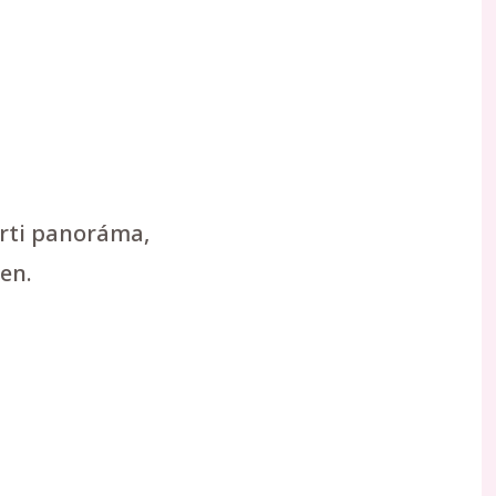
arti panoráma,
en.