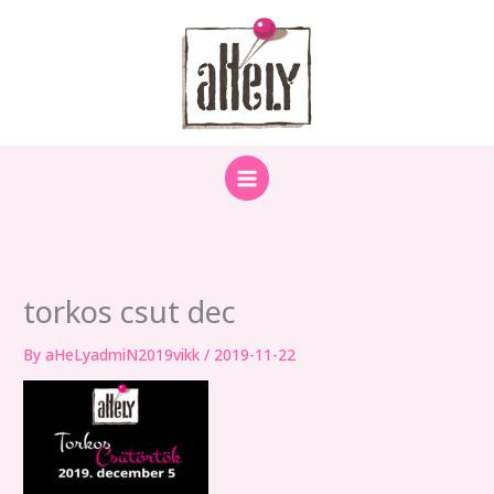
Skip
to
content
torkos csut dec
By
aHeLyadmiN2019vikk
/
2019-11-22