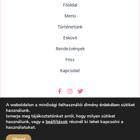
Főoldal
Menü
Történetünk
Esküvő
Rendezvények
Friss
Kapcsolat
A weboldalon a minőségi felhasználói élmény érdekében sütiket
használunk.
Ismerje meg tájékoztatónkat arról, hogy milyen sütiket
használunk, vagy a
beállítások
résznél ki lehet kapcsolni a
Copyright © 2026 aHely Étterem
használatukat.
Powered by aHely Étterem
Elfogad