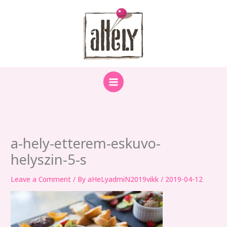
Skip
to
content
a-hely-etterem-eskuvo-
helyszin-5-s
Leave a Comment
/ By
aHeLyadmiN2019vikk
/
2019-04-12