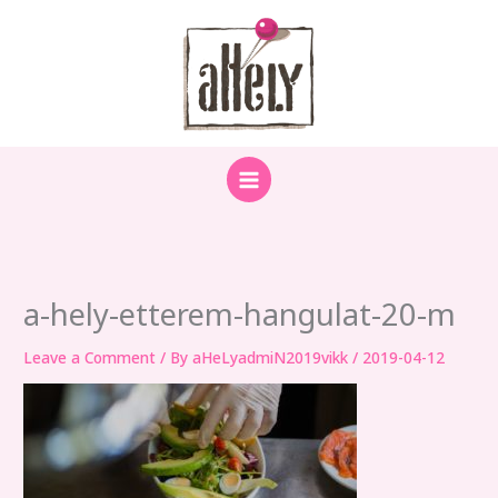
Skip
to
content
a-hely-etterem-hangulat-20-m
Leave a Comment
/ By
aHeLyadmiN2019vikk
/
2019-04-12