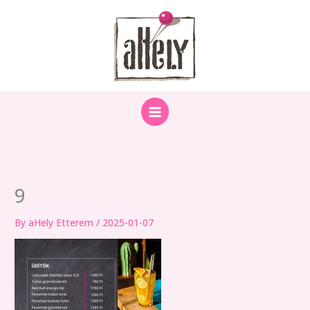
Skip
to
content
9
By
aHely Etterem
/
2025-01-07