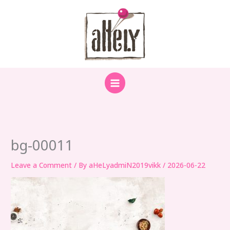
Skip
to
content
bg-00011
Leave a Comment
/ By
aHeLyadmiN2019vikk
/
2026-06-22