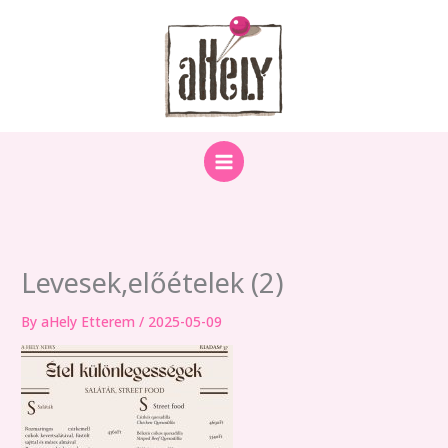
Skip
to
content
Levesek,előételek (2)
By
aHely Etterem
/
2025-05-09