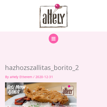
Skip
to
content
hazhozszallitas_borito_2
By
aHely Etterem
/
2020-12-31