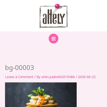
Skip
to
content
bg-00003
Leave a Comment
/ By
aHeLyadmiN2019vikk
/
2026-06-22