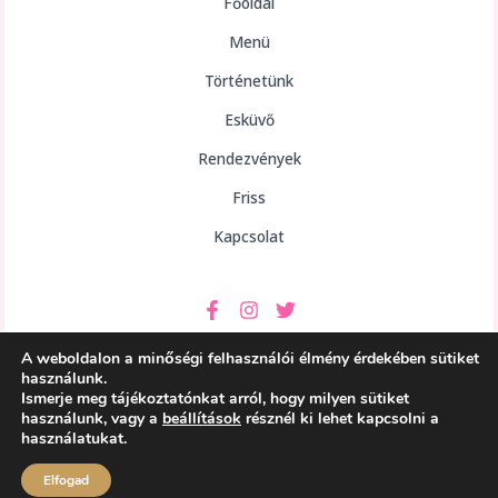
Főoldal
Menü
Történetünk
Esküvő
Rendezvények
Friss
Kapcsolat
A weboldalon a minőségi felhasználói élmény érdekében sütiket
használunk.
Ismerje meg tájékoztatónkat arról, hogy milyen sütiket
használunk, vagy a
beállítások
résznél ki lehet kapcsolni a
Copyright © 2026 aHely Étterem
használatukat.
Powered by aHely Étterem
Elfogad