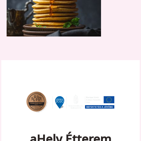
aHely Étterem