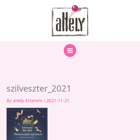
Skip
to
content
szilveszter_2021
By
aHely Etterem
/
2021-11-21