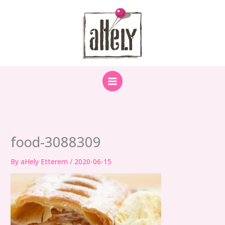
Skip
to
content
food-3088309
By
aHely Etterem
/
2020-06-15