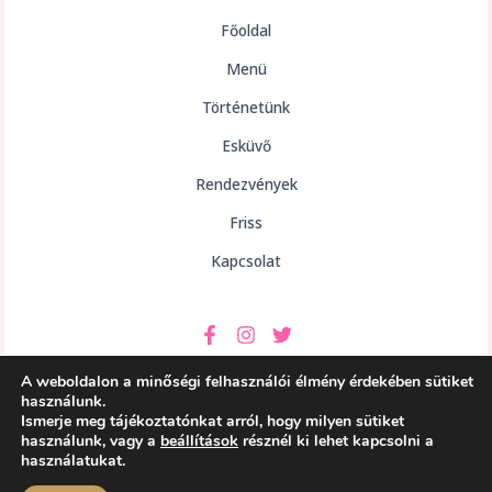
Főoldal
Menü
Történetünk
Esküvő
Rendezvények
Friss
Kapcsolat
A weboldalon a minőségi felhasználói élmény érdekében sütiket
használunk.
Ismerje meg tájékoztatónkat arról, hogy milyen sütiket
használunk, vagy a
beállítások
résznél ki lehet kapcsolni a
Copyright © 2026 aHely Étterem
használatukat.
Powered by aHely Étterem