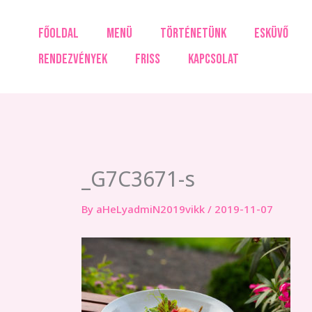
Skip
to
FŐOLDAL
MENÜ
TÖRTÉNETÜNK
ESKÜVŐ
content
RENDEZVÉNYEK
FRISS
KAPCSOLAT
_G7C3671-s
By
aHeLyadmiN2019vikk
/
2019-11-07