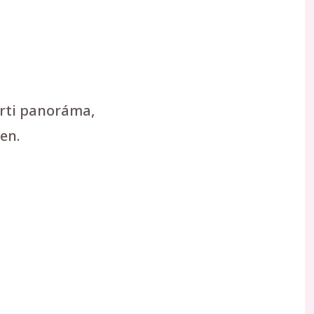
arti panoráma,
en.