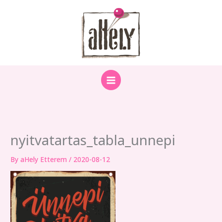
Skip
to
content
nyitvatartas_tabla_unnepi
By
aHely Etterem
/
2020-08-12