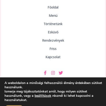
Főoldal
Menü
Történetünk
Esküvő
Rendezvények
Friss
Kapcsolat
A weboldalon a minőségi felhasználói élmény érdekében sütiket
használunk.
Ismerje meg tájékoztatónkat arról, hogy milyen sütiket
használunk, vagy a
beállítások
résznél ki lehet kapcsolni a
Copyright © 2026 aHely Étterem
használatukat.
Powered by aHely Étterem