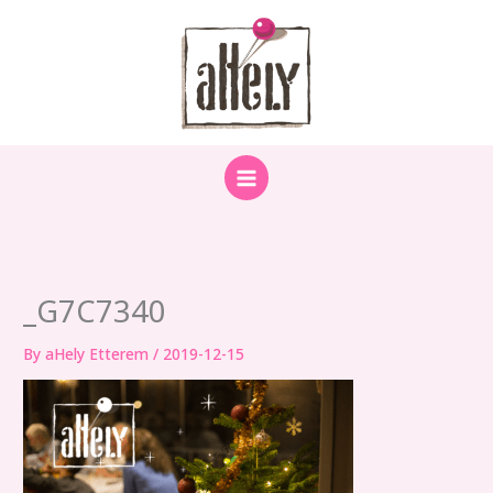
Skip
to
content
_G7C7340
By
aHely Etterem
/
2019-12-15