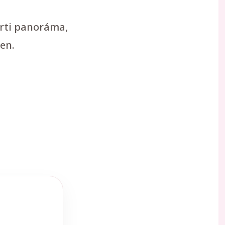
arti panoráma,
en.