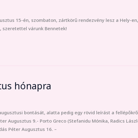
usztus 15-én, szombaton, zártkörű rendezvény lesz a Hely-en
 szeretettel várunk Bennetek!
tus hónapra
 augusztusi bontását, alatta pedig egy rövid leírást a fellépők
éter Augusztus 9.- Porto Greco (Stefanidu Mónika, Radics Lász
dás Péter Augusztus 16. –