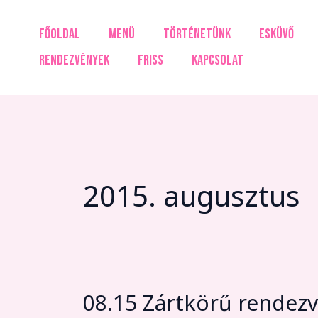
Skip
to
FŐOLDAL
MENÜ
TÖRTÉNETÜNK
ESKÜVŐ
content
RENDEZVÉNYEK
FRISS
KAPCSOLAT
2015. augusztus
08.15 Zártkörű rendez
08.15
Zártkörű