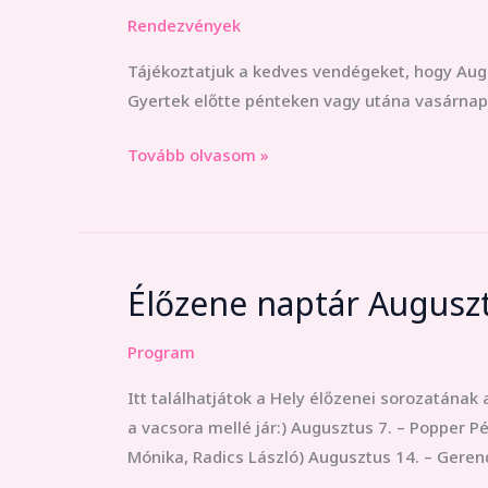
Rendezvények
rendezvény
Tájékoztatjuk a kedves vendégeket, hogy Aug
Gyertek előtte pénteken vagy utána vasárnap,
Tovább olvasom »
Élőzene naptár Augusz
Élőzene
naptár
Program
Augusztus
hónapra
Itt találhatjátok a Hely élőzenei sorozatának
a vacsora mellé jár:) Augusztus 7. – Popper P
Mónika, Radics László) Augusztus 14. – Geren