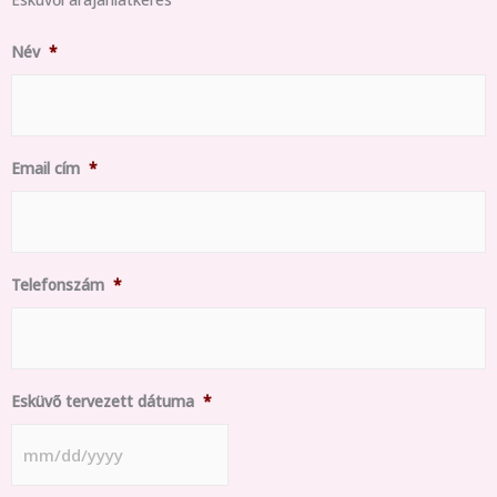
MM
Név
*
slash
DD
slash
YYYY
Email cím
*
Telefonszám
*
Esküvő tervezett dátuma
*