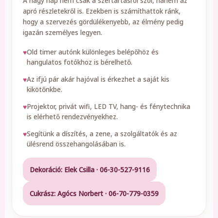
A nagy nap nem csak a szertartásról szól, hanem az
apró részletekről is. Ezekben is számíthattok ránk,
hogy a szervezés gördülékenyebb, az élmény pedig
igazán személyes legyen.
Old timer autónk különleges belépőhöz és
hangulatos fotókhoz is bérelhető.
Az ifjú pár akár hajóval is érkezhet a saját kis
kikötőnkbe.
Projektor, privát wifi, LED TV, hang- és fénytechnika
is elérhető rendezvényekhez.
Segítünk a díszítés, a zene, a szolgáltatók és az
ülésrend összehangolásában is.
Dekoráció: Elek Csilla · 06-30-527-9116
Cukrász: Agócs Norbert · 06-70-779-0359