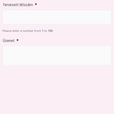
Tervezett létszám
*
Please enter a number from
1
to
100
.
Üzenet
*
Adataid védelme fontosak számunkra
*
adatvédelmi szabályzat
elfogadása
CAPTCHA