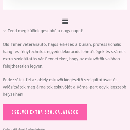
Main
✨ Tedd még különlegesebbé a nagy napot!
Menu
Old Timer veteránautó, hajós érkezés a Dunán, professzionális
hang- és fénytechnika, egyedi dekorációs lehetőségek és számos
extra szolgáltatás vár Benneteket, hogy az esküvőtök valóban
felejthetetlen legyen.
Fedezzétek fel az aHely esküvői kiegészítő szolgáltatásait és
valósítsátok meg álmaitok esküvőjét a Római-part egyik legszebb
helyszínén!
ESKÜVŐI EXTRA SZOLGÁLATÁSOK
Esküvői árajánlatkérés