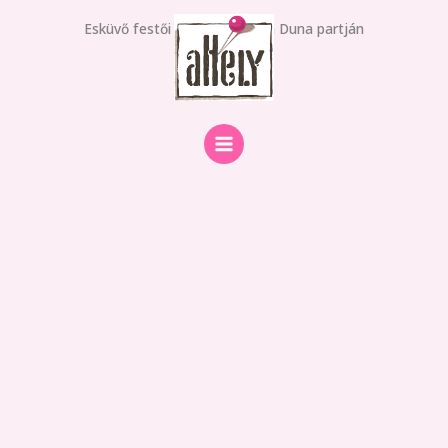
Skip
Esküvő festői környezetben a Duna partján
to
Esküvők
content