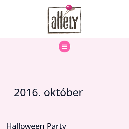
Skip
to
content
2016. október
Halloween Party
Halloween