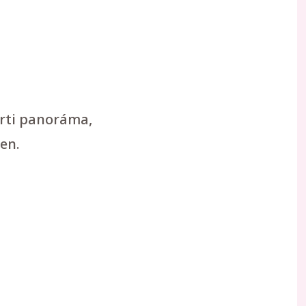
arti panoráma,
en.