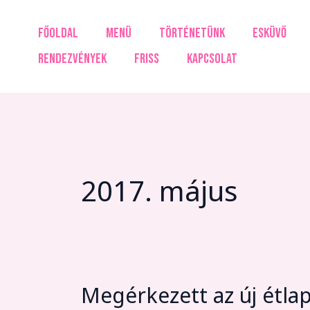
Skip
to
FŐOLDAL
MENÜ
TÖRTÉNETÜNK
ESKÜVŐ
content
RENDEZVÉNYEK
FRISS
KAPCSOLAT
2017. május
Megérkezett az új étla
Megérkezett
az