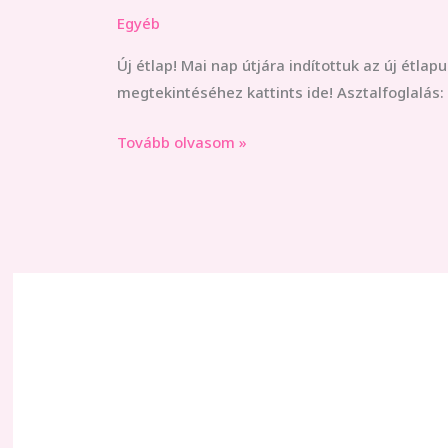
Egyéb
új
étlap
Új étlap! Mai nap útjára indítottuk az új étla
megtekintéséhez kattints ide! Asztalfoglalás:
Tovább olvasom »