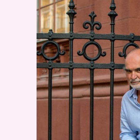
Július
25.
Szombat
Élőzene