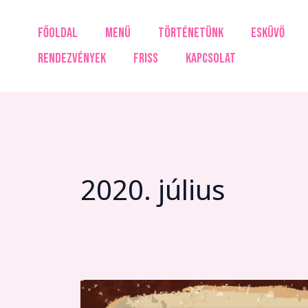
Skip
to
FŐOLDAL
MENÜ
TÖRTÉNETÜNK
ESKÜVŐ
content
RENDEZVÉNYEK
FRISS
KAPCSOLAT
2020. július
Augusztusi
élőzene