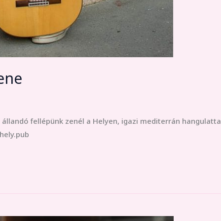
zene
llandó fellépünk zenél a Helyen, igazi mediterrán hangulattal
hely.pub