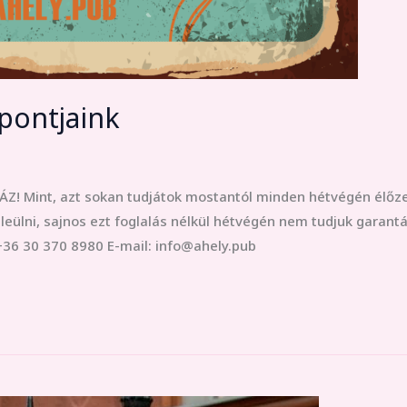
pontjaink
Z! Mint, azt sokan tudjátok mostantól minden hétvégén élőze
eülni, sajnos ezt foglalás nélkül hétvégén nem tudjuk garantáln
+36 30 370 8980 E-mail: info@ahely.pub