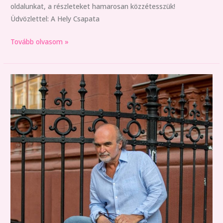
oldalunkat, a részleteket hamarosan közzétesszük!
Üdvözlettel: A Hely Csapata
Tovább olvasom »
Augusztus
13.-
án
Vasárnap
Élőzene!