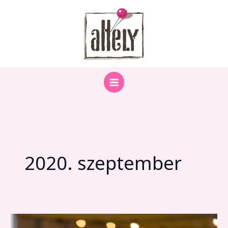
Skip
to
content
2020. szeptember
Hétvégén