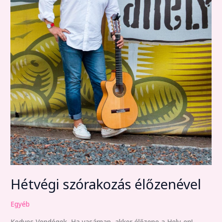
Hétvégi szórakozás élőzenével
Egyéb
Kedves Vendégek, Ha vasárnap, akkor élőzene a Hely-en!