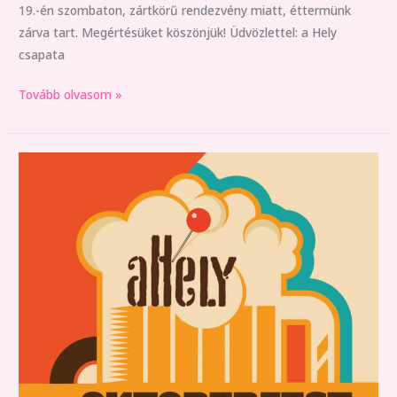
19.-én szombaton, zártkörű rendezvény miatt, éttermünk
zárva tart. Megértésüket köszönjük! Üdvözlettel: a Hely
csapata
Tovább olvasom »
Oktoberfest
a
Hely-
en!