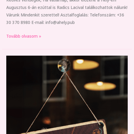
Augusztus 6-án ezúttal is Radics Lacival találkozhattok nálunk!
Várunk Mindenkit szerettel! Asztalfoglalás: Telefonszám: +36
30 370 8980 E-mail: info@ahely.pub
Tovább olvasom »
Zártkörű
rendezvény!