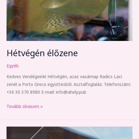
Hétvégén élőzene
Egyéb
Kedves Vendégeink! Hétvégén, azaz vasárnap Radics Laci
zenél a Porto Greco együttesből. Asztalfoglalás: Telefonszám:
+36 30 370 8980 E-mail: info@ahely.pub
Tovább olvasom »
Zártkörű
rendezvény