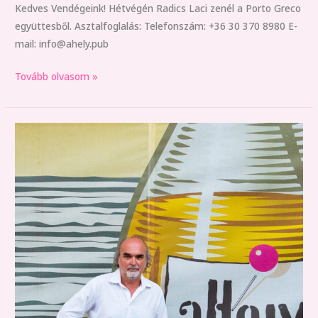
Kedves Vendégeink! Hétvégén Radics Laci zenél a Porto Greco
együttesből. Asztalfoglalás: Telefonszám: +36 30 370 8980 E-
mail: info@ahely.pub
Tovább olvasom »
Hétvégi
szórakozás
élőzenével