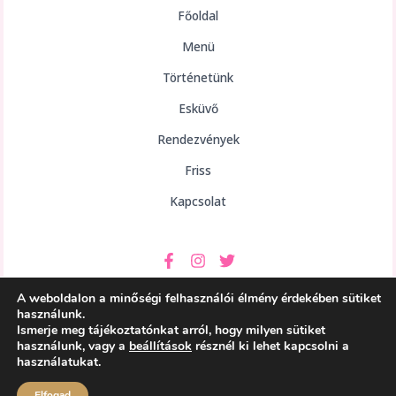
Főoldal
Menü
Történetünk
Esküvő
Rendezvények
Friss
Kapcsolat
A weboldalon a minőségi felhasználói élmény érdekében sütiket
használunk.
Ismerje meg tájékoztatónkat arról, hogy milyen sütiket
használunk, vagy a
beállítások
résznél ki lehet kapcsolni a
Copyright © 2026 aHely Étterem
használatukat.
Powered by aHely Étterem
Elfogad