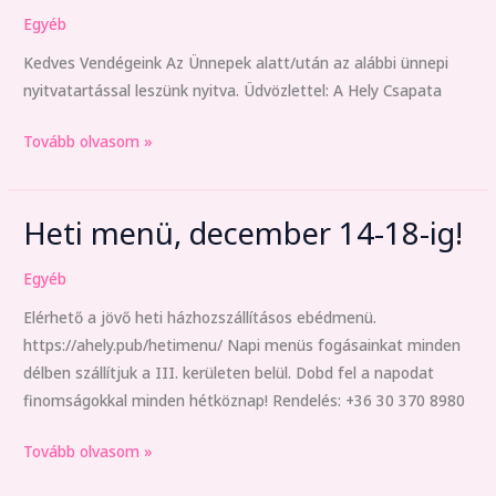
Egyéb
Kedves Vendégeink Az Ünnepek alatt/után az alábbi ünnepi
nyitvatartással leszünk nyitva. Üdvözlettel: A Hely Csapata
Tovább olvasom »
Heti menü, december 14-18-ig!
Heti
menü,
Egyéb
december
14-
Elérhető a jövő heti házhozszállításos ebédmenü.
18-
https://ahely.pub/hetimenu/ Napi menüs fogásainkat minden
ig!
délben szállítjuk a III. kerületen belül. Dobd fel a napodat
finomságokkal minden hétköznap! Rendelés: +36 30 370 8980
Tovább olvasom »