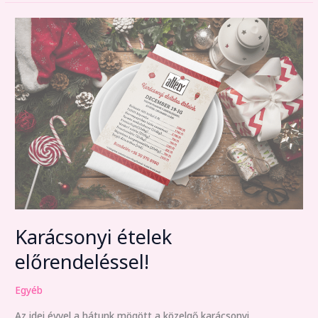
Karácsonyi
ételek
előrendeléssel!
Karácsonyi ételek
előrendeléssel!
Egyéb
Az idei évvel a hátunk mögött a közelgő karácsonyi