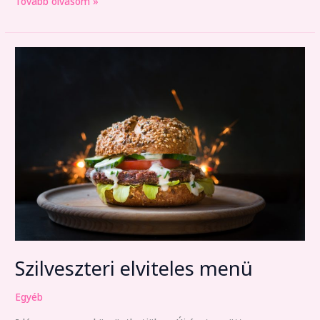
Tovább olvasom »
Szilveszteri
elviteles
menü
Szilveszteri elviteles menü
Egyéb