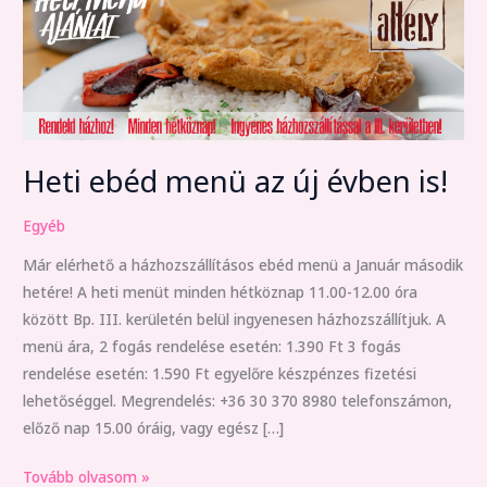
ebéd
menü
az
új
évben
is!
Heti ebéd menü az új évben is!
Egyéb
Már elérhető a házhozszállításos ebéd menü a Január második
hetére! A heti menüt minden hétköznap 11.00-12.00 óra
között Bp. III. kerületén belül ingyenesen házhozszállítjuk. A
menü ára, 2 fogás rendelése esetén: 1.390 Ft 3 fogás
rendelése esetén: 1.590 Ft egyelőre készpénzes fizetési
lehetőséggel. Megrendelés: +36 30 370 8980 telefonszámon,
előző nap 15.00 óráig, vagy egész […]
Tovább olvasom »