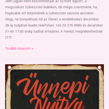
Idén ugyan nem köszönthetjük az Új évet együtt, a
megszokott Szilveszteri bulinkon, de mégis szeretnénk, ha
fogásaink ott lehetnének a szilveszteri vacsora asztalon.
Hogy, ne bonyolítsuk túl az Óévet a rendeléseket december
28-ig tudjátok leadni telefonon: +36 30 370 8980 és december
31-én 17.00 óráig tudtok értejönni. A menüt megtekinthetitek
ITT!
Tovább olvasom »
Ünnepi
Nyitvatartás