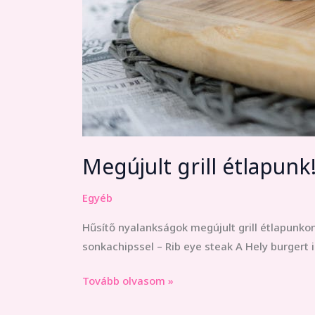
Megújult grill étlapunk
Egyéb
Hűsítő nyalankságok megújult grill étlapunkon
sonkachipssel – Rib eye steak A Hely burgert 
Tovább olvasom »