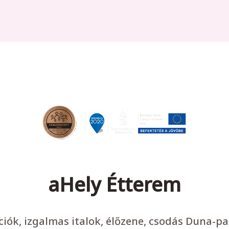
aHely Étterem
ációk, izgalmas italok, élőzene, csodás Duna-p