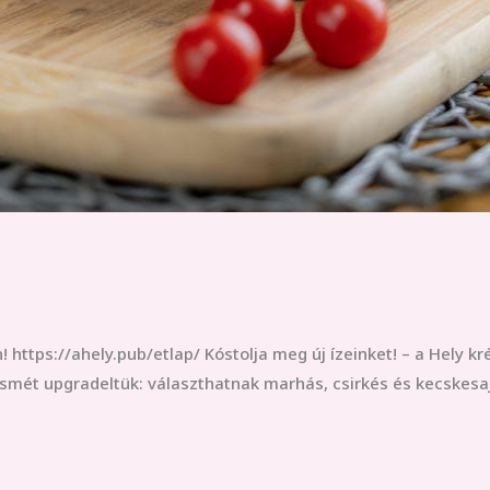
!
! https://ahely.pub/etlap/ Kóstolja meg új ízeinket! – a Hely
ismét upgradeltük: választhatnak marhás, csirkés és kecskesaj