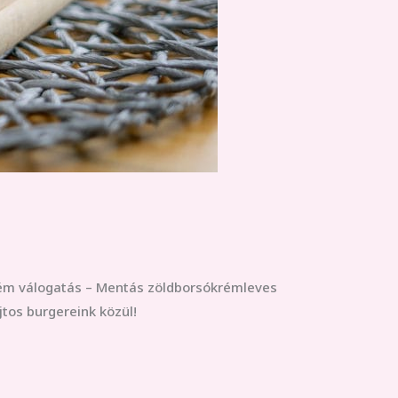
 krém válogatás – Mentás zöldborsókrémleves
tos burgereink közül!