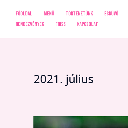
Skip
to
FŐOLDAL
MENÜ
TÖRTÉNETÜNK
ESKÜVŐ
content
RENDEZVÉNYEK
FRISS
KAPCSOLAT
2021. július
Megújult
grill