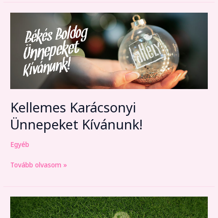
Kellemes
Karácsonyi
Ünnepeket
Kívánunk!
Kellemes Karácsonyi
Ünnepeket Kívánunk!
Egyéb
Tovább olvasom »
Vasárnapi
Brunch