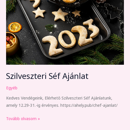
Séf
Ajánlat
Szilveszteri Séf Ajánlat
Egyéb
Kedves Vendégeink, Elérhető Szilveszteri Séf Ajánlatunk,
amely 12.29-31.-ig érvényes. https://ahely.pub/chef-ajanlat/
Tovább olvasom »