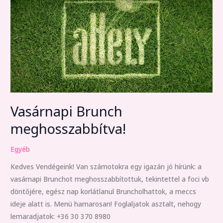
meghosszabbítva!
Vasárnapi Brunch
meghosszabbítva!
Egyéb
Kedves Vendégeink! Van számotokra egy igazán jó hírünk: a
vasárnapi Brunchot meghosszabbítottuk, tekintettel a foci vb
döntőjére, egész nap korlátlanul Bruncholhattok, a meccs
ideje alatt is. Menü hamarosan! Foglaljatok asztalt, nehogy
lemaradjatok: +36 30 370 8980