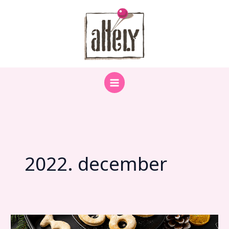
Skip
to
content
2022. december
Szilveszteri