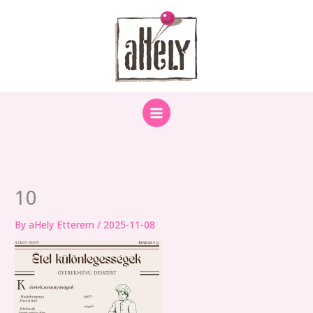
Skip
to
content
10
By
aHely Etterem
/
2025-11-08