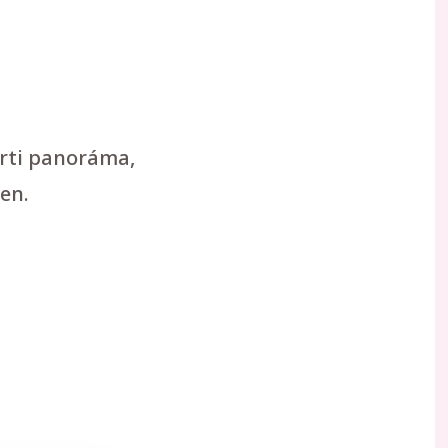
arti panoráma,
en.