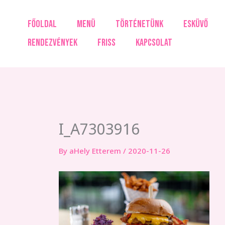
Skip
to
FŐOLDAL
MENÜ
TÖRTÉNETÜNK
ESKÜVŐ
content
RENDEZVÉNYEK
FRISS
KAPCSOLAT
I_A7303916
By
aHely Etterem
/
2020-11-26