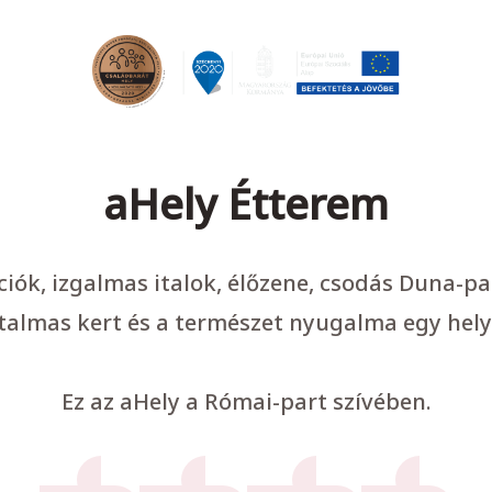
aHely Étterem
ációk, izgalmas italok, élőzene, csodás Duna-p
talmas kert és a természet nyugalma egy hely
Ez az aHely a Római-part szívében.