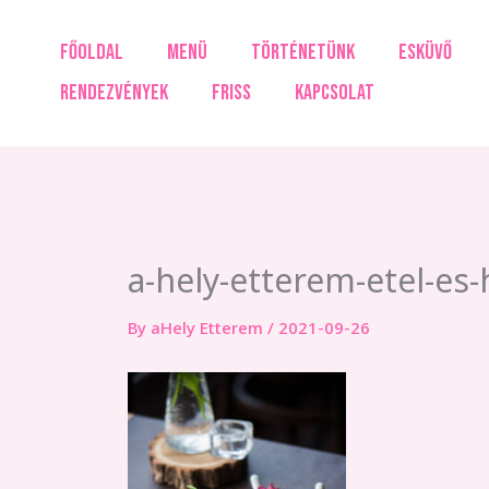
Skip
to
FŐOLDAL
MENÜ
TÖRTÉNETÜNK
ESKÜVŐ
content
RENDEZVÉNYEK
FRISS
KAPCSOLAT
a-hely-etterem-etel-es
By
aHely Etterem
/
2021-09-26