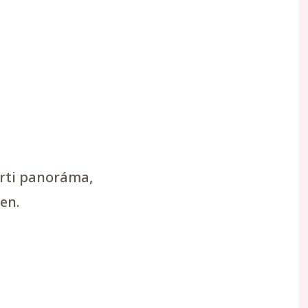
arti panoráma,
en.