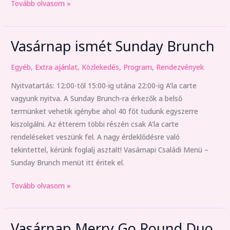
Tovább olvasom »
Vasárnap ismét Sunday Brunch
Vasárnap
ismét
Egyéb
,
Extra ajánlat
,
Közlekedés
,
Program
,
Rendezvények
Sunday
Brunch
Nyitvatartás: 12:00-től 15:00-ig utána 22:00-ig A’la carte
vagyunk nyitva. A Sunday Brunch-ra érkezők a belső
termünket vehetik igénybe ahol 40 főt tudunk egyszerre
kiszolgálni. Az étterem többi részén csak A’la carte
rendeléseket veszünk fel. A nagy érdeklődésre való
tekintettel, kérünk foglalj asztalt! Vasárnapi Családi Menü –
Sunday Brunch menüt itt éritek el.
Tovább olvasom »
Vasárnap Merry Go Round Duo
Vasárnap