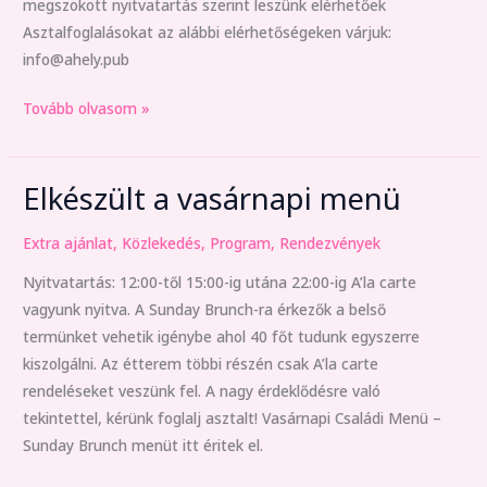
megszokott nyitvatartás szerint leszünk elérhetőek
Asztalfoglalásokat az alábbi elérhetőségeken várjuk:
info@ahely.pub
Tovább olvasom »
Elkészült a vasárnapi menü
Elkészült
a
Extra ajánlat
,
Közlekedés
,
Program
,
Rendezvények
vasárnapi
menü
Nyitvatartás: 12:00-től 15:00-ig utána 22:00-ig A’la carte
vagyunk nyitva. A Sunday Brunch-ra érkezők a belső
termünket vehetik igénybe ahol 40 főt tudunk egyszerre
kiszolgálni. Az étterem többi részén csak A’la carte
rendeléseket veszünk fel. A nagy érdeklődésre való
tekintettel, kérünk foglalj asztalt! Vasárnapi Családi Menü –
Sunday Brunch menüt itt éritek el.