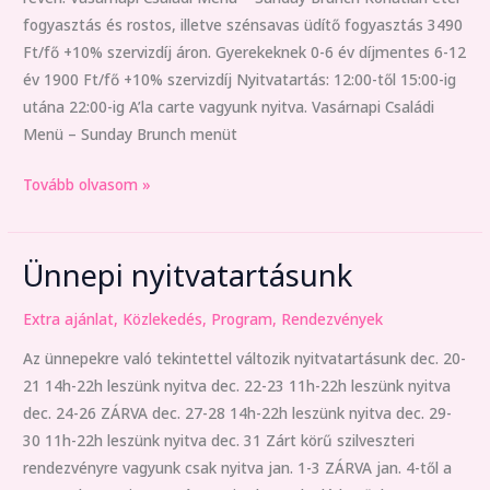
fogyasztás és rostos, illetve szénsavas üdítő fogyasztás 3490
Ft/fő +10% szervizdíj áron. Gyerekeknek 0-6 év díjmentes 6-12
év 1900 Ft/fő +10% szervizdíj Nyitvatartás: 12:00-től 15:00-ig
utána 22:00-ig A’la carte vagyunk nyitva. Vasárnapi Családi
Menü – Sunday Brunch menüt
Tovább olvasom »
Ünnepi nyitvatartásunk
Ünnepi
nyitvatartásunk
Extra ajánlat
,
Közlekedés
,
Program
,
Rendezvények
Az ünnepekre való tekintettel változik nyitvatartásunk dec. 20-
21 14h-22h leszünk nyitva dec. 22-23 11h-22h leszünk nyitva
dec. 24-26 ZÁRVA dec. 27-28 14h-22h leszünk nyitva dec. 29-
30 11h-22h leszünk nyitva dec. 31 Zárt körű szilveszteri
rendezvényre vagyunk csak nyitva jan. 1-3 ZÁRVA jan. 4-től a