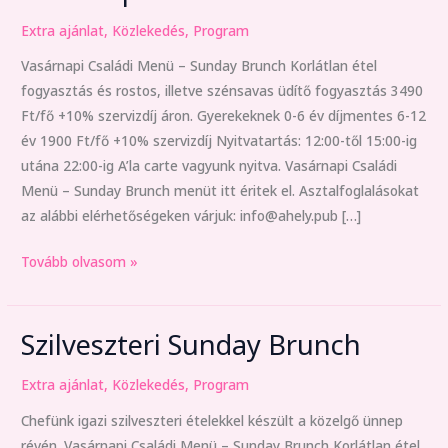
ismét
Extra ajánlat
,
Közlekedés
,
Program
Brunch
Vasárnapi Családi Menü – Sunday Brunch Korlátlan étel
fogyasztás és rostos, illetve szénsavas üdítő fogyasztás 3490
Ft/fő +10% szervizdíj áron. Gyerekeknek 0-6 év díjmentes 6-12
év 1900 Ft/fő +10% szervizdíj Nyitvatartás: 12:00-től 15:00-ig
utána 22:00-ig A’la carte vagyunk nyitva. Vasárnapi Családi
Menü – Sunday Brunch menüt itt éritek el. Asztalfoglalásokat
az alábbi elérhetőségeken várjuk: info@ahely.pub […]
Tovább olvasom »
Szilveszteri Sunday Brunch
Szilveszteri
Sunday
Extra ajánlat
,
Közlekedés
,
Program
Brunch
Chefünk igazi szilveszteri ételekkel készült a közelgő ünnep
révén. Vasárnapi Családi Menü – Sunday Brunch Korlátlan étel