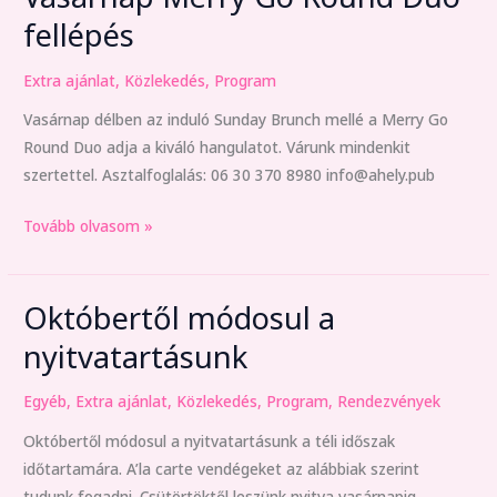
Merry
fellépés
Go
Round
Extra ajánlat
,
Közlekedés
,
Program
Duo
Vasárnap délben az induló Sunday Brunch mellé a Merry Go
fellépés
Round Duo adja a kiváló hangulatot. Várunk mindenkit
szertettel. Asztalfoglalás: 06 30 370 8980 info@ahely.pub
Tovább olvasom »
Októbertől módosul a
Októbertől
módosul
nyitvatartásunk
a
nyitvatartásunk
Egyéb
,
Extra ajánlat
,
Közlekedés
,
Program
,
Rendezvények
Októbertől módosul a nyitvatartásunk a téli időszak
időtartamára. A’la carte vendégeket az alábbiak szerint
tudunk fogadni. Csütörtöktől leszünk nyitva vasárnapig.