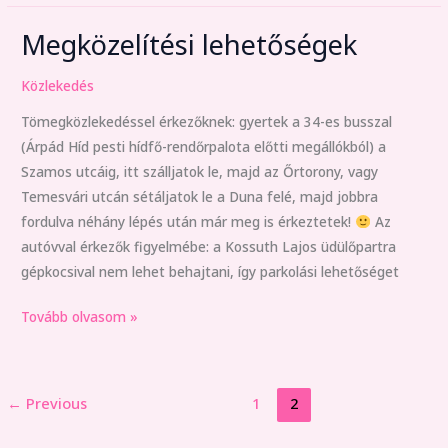
Megközelítési lehetőségek
Megközelítési
lehetőségek
Közlekedés
Tömegközlekedéssel érkezőknek: gyertek a 34-es busszal
(Árpád Híd pesti hídfő-rendőrpalota előtti megállókból) a
Szamos utcáig, itt szálljatok le, majd az Őrtorony, vagy
Temesvári utcán sétáljatok le a Duna felé, majd jobbra
fordulva néhány lépés után már meg is érkeztetek!
Az
autóvval érkezők figyelmébe: a Kossuth Lajos üdülőpartra
gépkocsival nem lehet behajtani, így parkolási lehetőséget
Tovább olvasom »
←
Previous
1
2