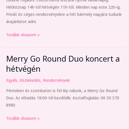
Hétköznap 14h-tól hétvégén 11h-tól. Minden nap este 22h-ig.
Privát és céges rendezvényekre a hét bármely napjára tudunk
árajánlatot adni.
Tovább olvasom »
Merry Go Round Duo koncert a
Merry
Go
hétvégén
Round
Duo
Egyéb
,
Közlekedés
,
Rendezvények
koncert
Pénteken és szombaton is fel lép nálunk, a Merry Go Round
a
Duo. Az előadás 18:00-tól kezdődik. Asztalfoglalás: 06 30 370
hétvégén
8980
Tovább olvasom »