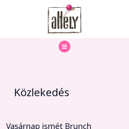
Skip
to
content
Közlekedés
Vasárnap ismét Brunch
Vasárnap