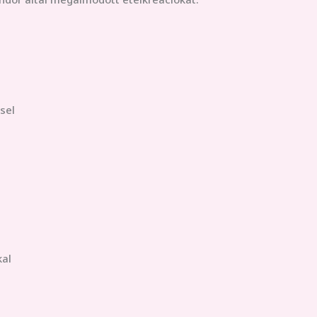
sel
kal