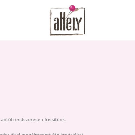
antól rendszeresen frissítünk.
dor által megálmodott ételkreációkat.