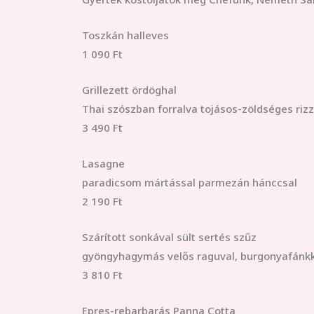
Toszkán halleves
1 090 Ft
Grillezett ördöghal
Thai szószban forralva tojásos-zöldséges rizz
3 490 Ft
Lasagne
paradicsom mártással parmezán hánccsal
2 190 Ft
Szárított sonkával sült sertés szűz
gyöngyhagymás velős raguval, burgonyafánk
3 810 Ft
Epres-rebarbarás Panna Cotta