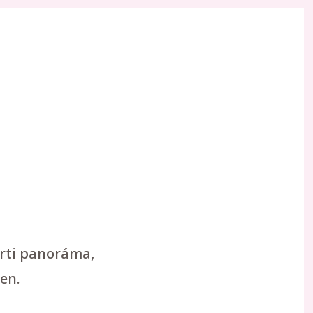
arti panoráma,
en.