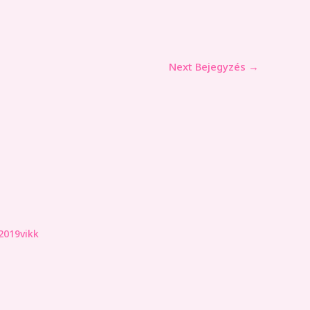
Next Bejegyzés
→
019vikk