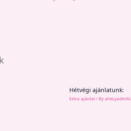
k
Hétvégi ajánlatunk:
Extra ajánlat
/ By
aHeLyadmiN2