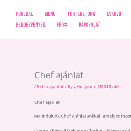
Skip
to
FŐOLDAL
MENÜ
TÖRTÉNETÜNK
ESKÜVŐ
content
RENDEZVÉNYEK
FRISS
KAPCSOLAT
Chef ajánlat
/
Extra ajánlat
/ By
aHeLyadmiN2019vikk
Chef ajánlat
Ma indulunk Chef ajánlatunkkal, amelyet most
Gyertek kóstoljátok meg Chefünk, Németh Sán