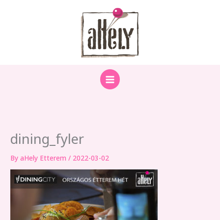
Skip
to
content
dining_fyler
By
aHely Etterem
/
2022-03-02