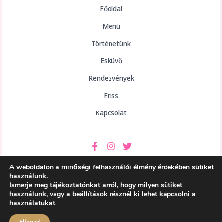
Főoldal
Menü
Történetünk
Esküvő
Rendezvények
Friss
Kapcsolat
A weboldalon a minőségi felhasználói élmény érdekében sütiket
használunk.
Ismerje meg tájékoztatónkat arról, hogy milyen sütiket
használunk, vagy a
beállítások
résznél ki lehet kapcsolni a
Copyright © 2026 aHely Étterem
használatukat.
Powered by aHely Étterem
Elfogad