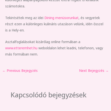
számotokra.
Tekintsétek meg az idei
Dining menüsorunkat
, és vegyetek
részt ezen a különleges kulináris utazáson velünk, idén ősszel
is
a Hely
-en.
Asztalfoglalásokat kizárólag online formában a
www.etteremhet.hu
weboldalon lehet leadni, telefonon, vagy
más formában nem.
←
Previous Bejegyzés
Next Bejegyzés
→
Kapcsolódó bejegyzések