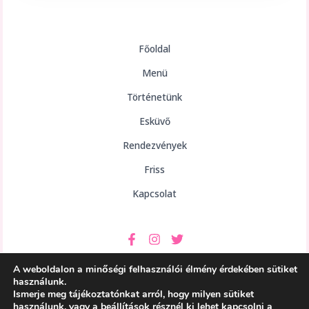
Főoldal
Menü
Történetünk
Esküvő
Rendezvények
Friss
Kapcsolat
A weboldalon a minőségi felhasználói élmény érdekében sütiket
használunk.
Ismerje meg tájékoztatónkat arról, hogy milyen sütiket
használunk, vagy a
beállítások
résznél ki lehet kapcsolni a