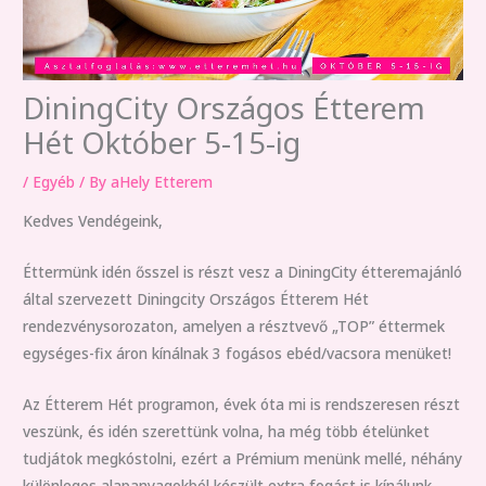
DiningCity Országos Étterem
Hét Október 5-15-ig
/
Egyéb
/ By
aHely Etterem
Kedves Vendégeink,
Éttermünk idén ősszel is részt vesz a
DiningCity étteremajánló
által szervezett Diningcity Országos Étterem Hét
rendezvénysorozaton, amelyen a résztvevő „TOP” éttermek
egységes-fix áron kínálnak 3 fogásos ebéd/vacsora menüket!
Az Étterem Hét programon, évek óta mi is rendszeresen részt
veszünk, és idén szerettünk volna, ha még több ételünket
tudjátok megkóstolni, ezért a Prémium menünk mellé, néhány
különleges alapanyagokból készült extra fogást is kínálunk