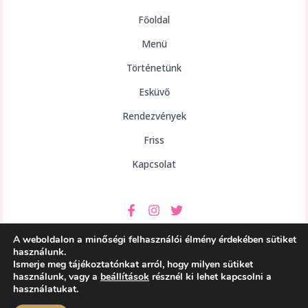
Főoldal
Menü
Történetünk
Esküvő
Rendezvények
Friss
Kapcsolat
A weboldalon a minőségi felhasználói élmény érdekében sütiket
használunk.
Ismerje meg tájékoztatónkat arról, hogy milyen sütiket
használunk, vagy a
beállítások
résznél ki lehet kapcsolni a
Copyright © 2026 aHely Étterem
használatukat.
Powered by aHely Étterem