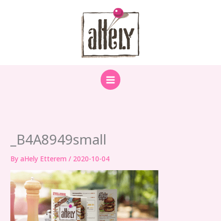
Skip
to
content
_B4A8949small
By
aHely Etterem
/
2020-10-04