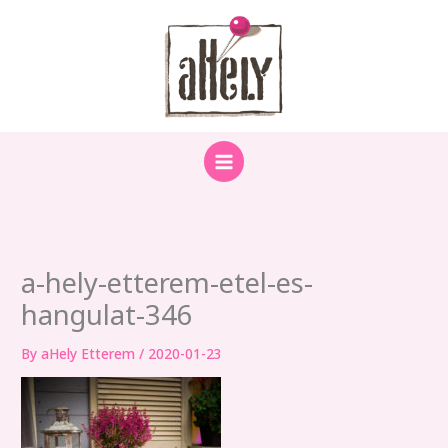
Skip
to
content
a-hely-etterem-etel-es-
hangulat-346
By
aHely Etterem
/
2020-01-23