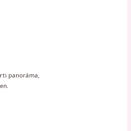
arti panoráma,
en.