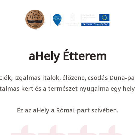
aHely Étterem
ációk, izgalmas italok, élőzene, csodás Duna-p
talmas kert és a természet nyugalma egy hely
Ez az aHely a Római-part szívében.