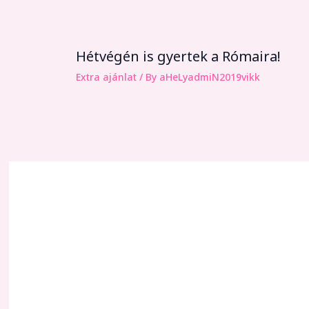
Hétvégén is gyertek a Rómaira!
Extra ajánlat
/ By
aHeLyadmiN2019vikk