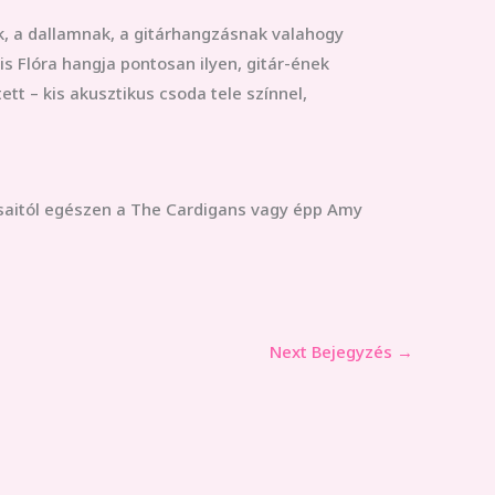
k, a dallamnak, a gitárhangzásnak valahogy
is Flóra hangja pontosan ilyen, gitár-ének
tt – kis akusztikus csoda tele színnel,
kusaitól egészen a The Cardigans vagy épp Amy
Next Bejegyzés
→