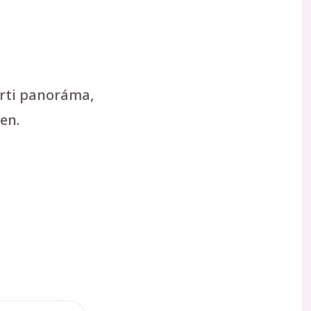
arti panoráma,
en.