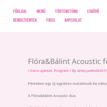
Skip
to
FŐOLDAL
MENÜ
TÖRTÉNETÜNK
ESKÜVŐ
content
RENDEZVÉNYEK
FRISS
KAPCSOLAT
Flóra&Bálint Acoustic f
/
Extra ajánlat
,
Program
/ By
aHeLyadmiN2019
Pénteken egy új együttes mutatkozik be nálun
A Flóra&Bálint Acoustic duo.