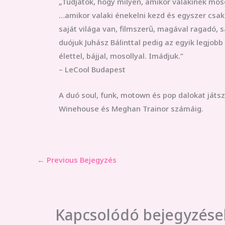
„Tudjátok, hogy milyen, amikor valakinek mo
…amikor valaki énekelni kezd és egyszer csak
saját világa van, filmszerű, magával ragadó, s
duójuk Juhász Bálinttal pedig az egyik legjobb
élettel, bájjal, mosollyal. Imádjuk.”
– LeCool Budapest
A duó soul, funk, motown és pop dalokat játs
Winehouse és Meghan Trainor számáig.
←
Previous Bejegyzés
Kapcsolódó bejegyzése