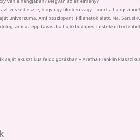
soly van a hangjában? Megvan az az élmény?
 azt veszed észre, hogy egy filmben vagy… mert a hangszínne
aját univerzuma. Ami beszippant. Pillanatok alatt. Na, Sarusi-K
 dolog, ami az épp tavaszba hajló budapesti estékkel történhete
zik saját akusztikus feldolgozásban – Aretha Franklin klasszi
k