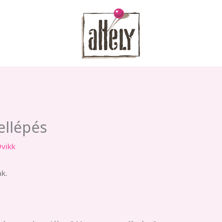
ellépés
vikk
k.