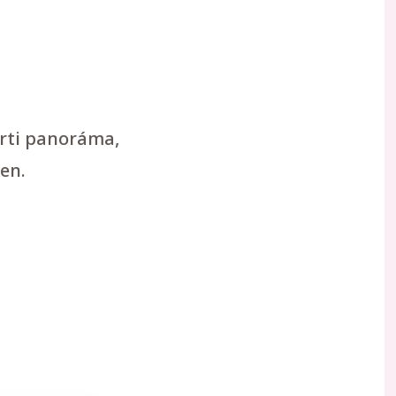
arti panoráma,
en.