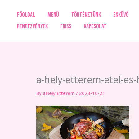
Skip
to
FŐOLDAL
MENÜ
TÖRTÉNETÜNK
ESKÜVŐ
content
RENDEZVÉNYEK
FRISS
KAPCSOLAT
a-hely-etterem-etel-es
By
aHely Etterem
/
2023-10-21