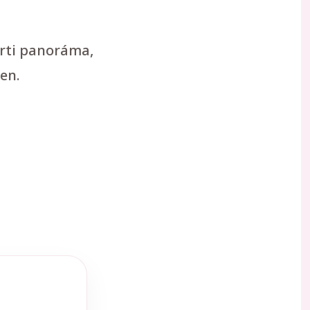
arti panoráma,
en.