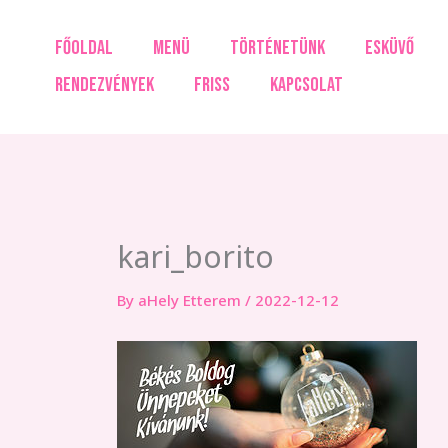
Skip
to
FŐOLDAL
MENÜ
TÖRTÉNETÜNK
ESKÜVŐ
content
RENDEZVÉNYEK
FRISS
KAPCSOLAT
kari_borito
By
aHely Etterem
/
2022-12-12