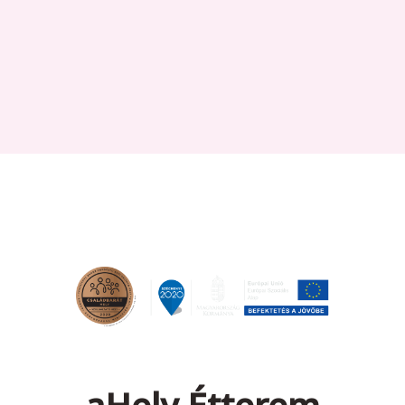
aHely Étterem