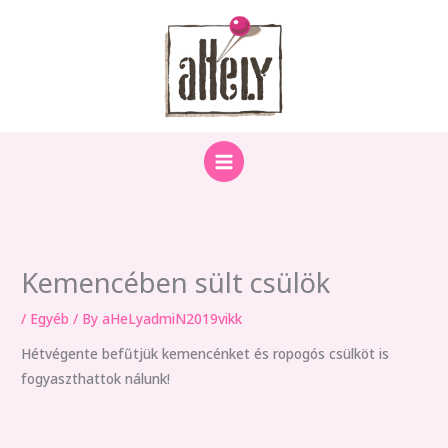
Skip
to
content
Kemencében sült csülök
/
Egyéb
/ By
aHeLyadmiN2019vikk
Hétvégente befűtjük kemencénket és ropogós csülköt is
fogyaszthattok nálunk!