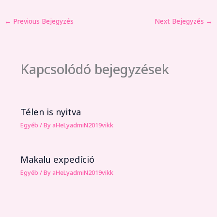
←
Previous Bejegyzés
Next Bejegyzés
→
Kapcsolódó bejegyzések
Télen is nyitva
Egyéb
/ By
aHeLyadmiN2019vikk
Makalu expedíció
Egyéb
/ By
aHeLyadmiN2019vikk