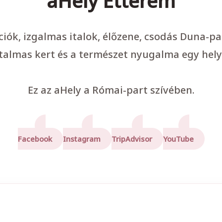
aHely Étterem
ációk, izgalmas italok, élőzene, csodás Duna-p
talmas kert és a természet nyugalma egy hely
Ez az aHely a Római-part szívében.
Facebook
Instagram
TripAdvisor
YouTube