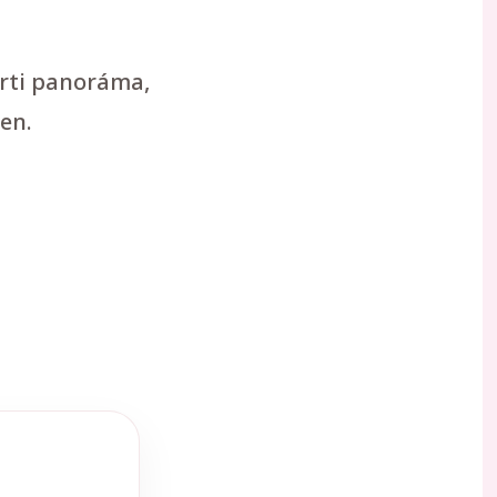
arti panoráma,
en.