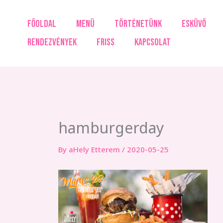
Skip
to
FŐOLDAL
MENÜ
TÖRTÉNETÜNK
ESKÜVŐ
content
RENDEZVÉNYEK
FRISS
KAPCSOLAT
hamburgerday
By
aHely Etterem
/
2020-05-25