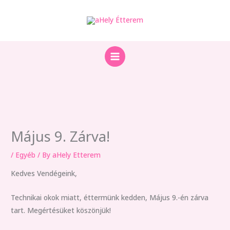
Skip
to
content
Május 9. Zárva!
/
Egyéb
/ By
aHely Etterem
Kedves Vendégeink,
Technikai okok miatt, éttermünk kedden, Május 9.-én zárva
tart. Megértésüket köszönjük!