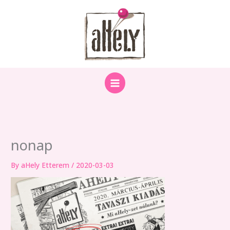
Skip
to
content
nonap
By
aHely Etterem
/
2020-03-03