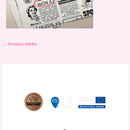
←
Previous Média