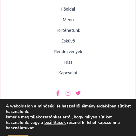
Főoldal
Menü
Történetünk
Esküvő
Rendezvények
Friss
Kapcsolat
A weboldalon a minőségi felhasználói élmény érdekében sütiket
használunk.
Ismerje meg tájékoztatónkat arról, hogy milyen sütiket
használunk, vagy a
beállítások
résznél ki lehet kapcsolni a
Copyright © 2026 aHely Étterem
használatukat.
Powered by aHely Étterem