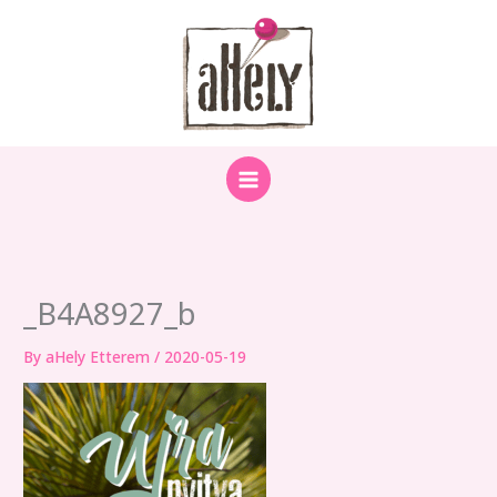
Skip
to
content
_B4A8927_b
By
aHely Etterem
/
2020-05-19