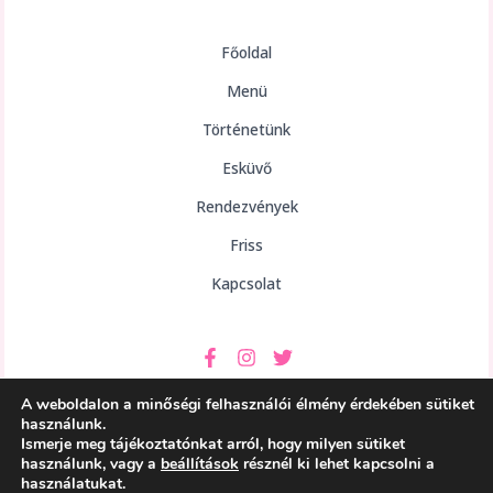
Főoldal
Menü
Történetünk
Esküvő
Rendezvények
Friss
Kapcsolat
A weboldalon a minőségi felhasználói élmény érdekében sütiket
használunk.
Ismerje meg tájékoztatónkat arról, hogy milyen sütiket
használunk, vagy a
beállítások
résznél ki lehet kapcsolni a
Copyright © 2026 aHely Étterem
használatukat.