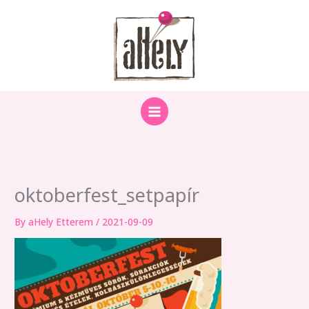
Skip
to
content
oktoberfest_setpapír
By
aHely Etterem
/
2021-09-09