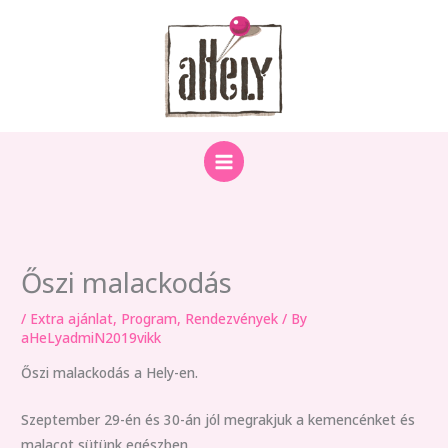
Skip
to
content
Őszi malackodás
/
Extra ajánlat
,
Program
,
Rendezvények
/ By
aHeLyadmiN2019vikk
Őszi malackodás a Hely-en.
Szeptember 29-én és 30-án jól megrakjuk a kemencénket és
malacot sütünk egészben.