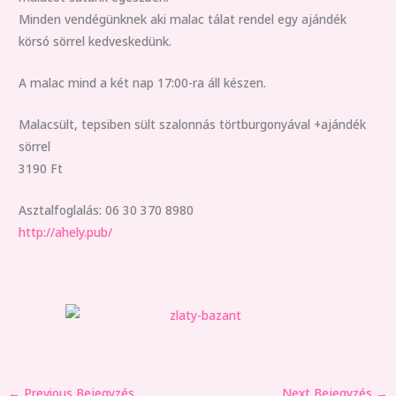
Minden vendégünknek aki malac tálat rendel egy ajándék
körsó sörrel kedveskedünk.
A malac mind a két nap 17:00-ra áll készen.
Malacsült, tepsiben sült szalonnás törtburgonyával +ajándék
sörrel
3190 Ft
Asztalfoglalás: 06 30 370 8980
http://ahely.pub/
←
Previous Bejegyzés
Next Bejegyzés
→